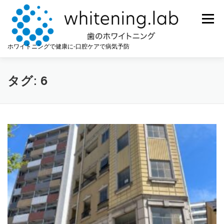
コ
ン
メニュー
テ
ン
ツ
ホワイトニングで健康に-口腔ケアで病気予防
へ
ス
キ
タグ:
6
ッ
プ