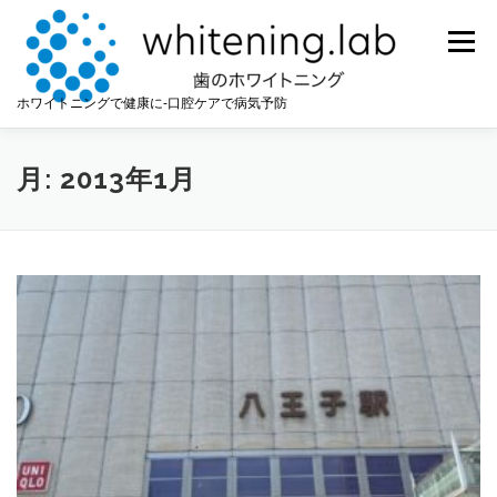
コ
ン
メニュー
テ
ン
ツ
ホワイトニングで健康に-口腔ケアで病気予防
へ
ス
キ
月:
2013年1月
ッ
プ