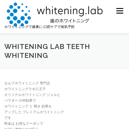
コ
ン
メニュー
テ
ン
ツ
ホワイトニングで健康に-口腔ケアで病気予防
へ
ス
キ
WHITENING LAB TEETH
ッ
WHITENING
プ
セルフホワイトニング 専門店
ホワイトニングラボ八王子
オリジナルホワイトニング ジェルと
パウダー のW効果で
ホワイトニング と 輝き 効果を
アップした プレミアムホワイトニング
です
料金は お得なクーポンで