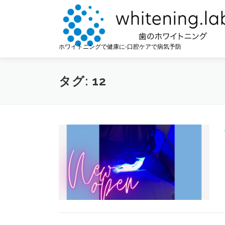
コ
ン
テ
ン
ホワイトニングで健康に-口腔ケアで病気予防
ツ
へ
ス
タグ:
12
キ
ッ
プ